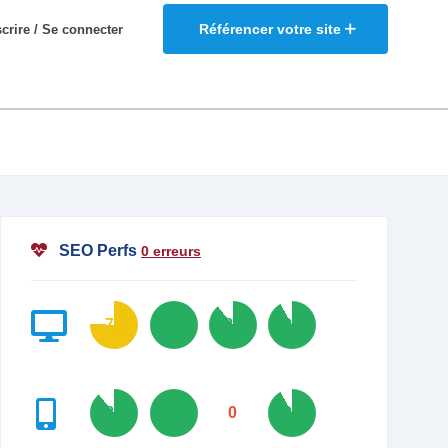
Référencer votre site
scrire / Se connecter
SEO Perfs
0 erreurs
76
100
89
92
89
100
0
92