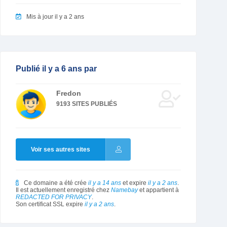
Mis à jour il y a 2 ans
Publié il y a 6 ans par
Fredon
9193 SITES PUBLIÉS
Voir ses autres sites
Ce domaine a été crée
il y a 14 ans
et expire
il y a 2 ans
.
Il est actuellement enregistré chez
Namebay
et appartient à
REDACTED FOR PRIVACY
.
Son certificat SSL expire
il y a 2 ans
.