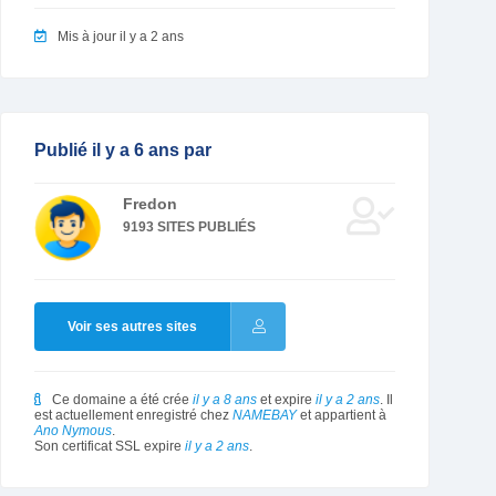
Mis à jour il y a 2 ans
Publié il y a 6 ans par
Fredon
9193 SITES PUBLIÉS
Voir ses autres sites
Ce domaine a été crée
il y a 8 ans
et expire
il y a 2 ans
. Il
est actuellement enregistré chez
NAMEBAY
et appartient à
Ano Nymous
.
Son certificat SSL expire
il y a 2 ans
.