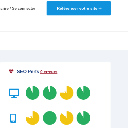
Référencer votre site
scrire / Se connecter
SEO Perfs
0 erreurs
93
95
76
92
77
100
88
92