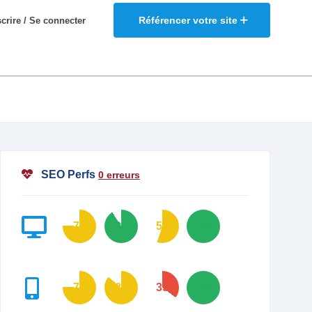
Référencer votre site
scrire / Se connecter
SEO Perfs
0 erreurs
76
91
55
100
76
86
35
100