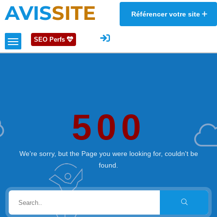
AVIS
SITE
Référencer votre site
SEO Perfs
500
We're sorry, but the Page you were looking for, couldn't be
found.