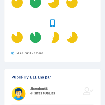
86
91
73
82
86
91
56
69
Mis à jour il y a 2 ans
Publié il y a 11 ans par
Jbastian68
44 SITES PUBLIÉS