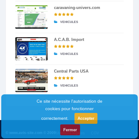
caravaning-univers.com
VEHICULES
A.C.A.B. Import
VEHICULES
Central Parts USA
VEHICULES
Ce site nécessite l'autorisation de
cookies pour fonctionner
correctement.
Accepter
Fermer
© www.avis-site.com © 2009
Mentions légales
CGV