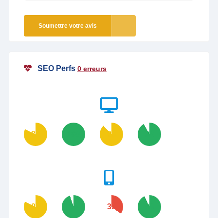
Soumettre votre avis
SEO Perfs
0 erreurs
82
100
88
92
82
95
35
93