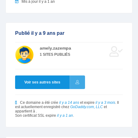
Mis à jour il y a 1 an
Publié il y a 9 ans par
amely.zazempa
1 SITES PUBLIÉS
Voir ses autres sites
Ce domaine a été crée
il y a 14 ans
et expire
il y a 3 mois
. Il
est actuellement enregistré chez
GoDaddy.com, LLC
et
appartient à
.
Son certificat SSL expire
il y a 1 an
.