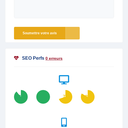
Soumettre votre avis
SEO Perfs
0 erreurs
89
100
70
83