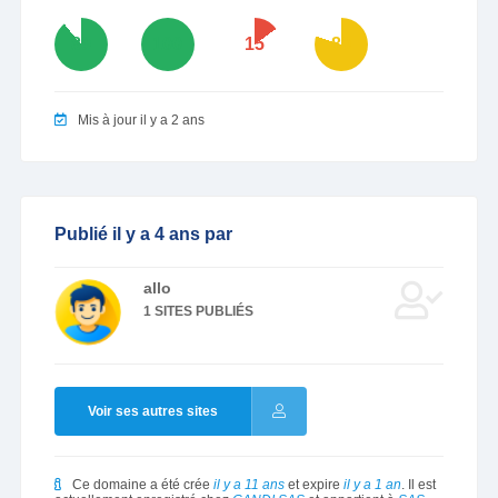
89
100
15
80
Mis à jour il y a 2 ans
Publié il y a 4 ans par
allo
1 SITES PUBLIÉS
Voir ses autres sites
Ce domaine a été crée
il y a 11 ans
et expire
il y a 1 an
. Il est