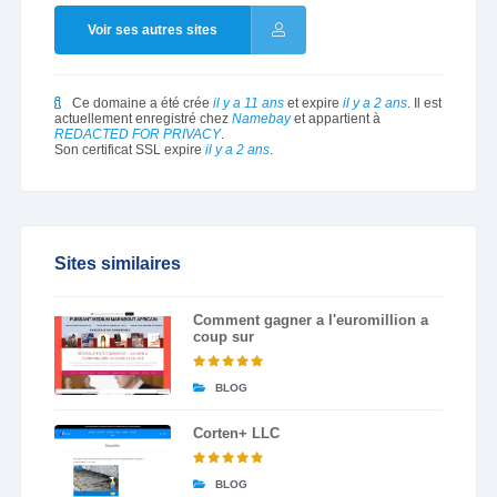
Voir ses autres sites
Ce domaine a été crée
il y a 11 ans
et expire
il y a 2 ans
. Il est
actuellement enregistré chez
Namebay
et appartient à
REDACTED FOR PRIVACY
.
Son certificat SSL expire
il y a 2 ans
.
Sites similaires
Comment gagner a l'euromillion a
coup sur
BLOG
Corten+ LLC
BLOG