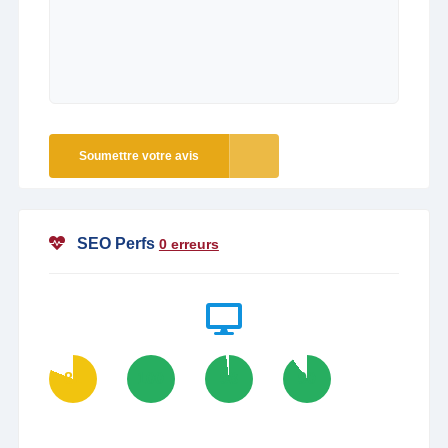
Soumettre votre avis
SEO Perfs
0 erreurs
81
100
98
90