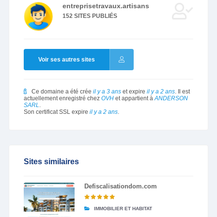
entreprisetravaux.artisans
152 SITES PUBLIÉS
Voir ses autres sites
Ce domaine a été crée
il y a 3 ans
et expire
il y a 2 ans
. Il est
actuellement enregistré chez
OVH
et appartient à
ANDERSON
SARL
.
Son certificat SSL expire
il y a 2 ans
.
Sites similaires
Defiscalisationdom.com
IMMOBILIER ET HABITAT