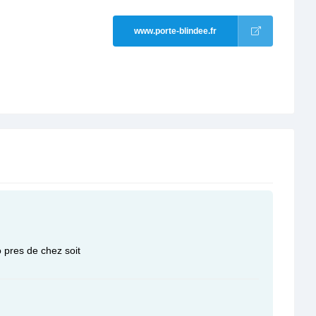
www.porte-blindee.fr
ro pres de chez soit