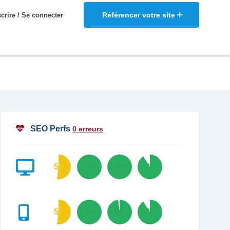
Référencer votre site
scrire / Se connecter
SEO Perfs
0 erreurs
52
100
100
91
52
100
98
91