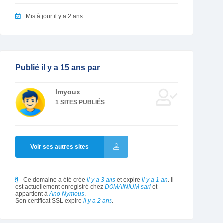
Mis à jour il y a 2 ans
Publié il y a 15 ans par
lmyoux
1 SITES PUBLIÉS
Voir ses autres sites
Ce domaine a été crée
il y a 3 ans
et expire
il y a 1 an
. Il
est actuellement enregistré chez
DOMAINIUM sarl
et
appartient à
Ano Nymous
.
Son certificat SSL expire
il y a 2 ans
.