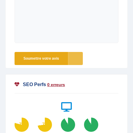
Soumettre votre avis
SEO Perfs
0 erreurs
79
73
92
92