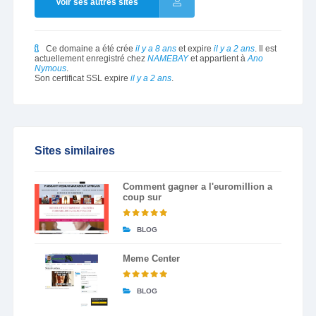
Voir ses autres sites
Ce domaine a été crée
il y a 8 ans
et expire
il y a 2 ans
. Il est
actuellement enregistré chez
NAMEBAY
et appartient à
Ano
Nymous
.
Son certificat SSL expire
il y a 2 ans
.
Sites similaires
Comment gagner a l'euromillion a
coup sur
BLOG
Meme Center
BLOG