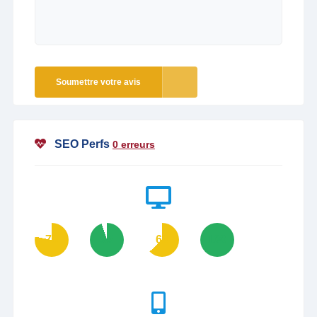
Soumettre votre avis
SEO Perfs
0 erreurs
78
95
63
100