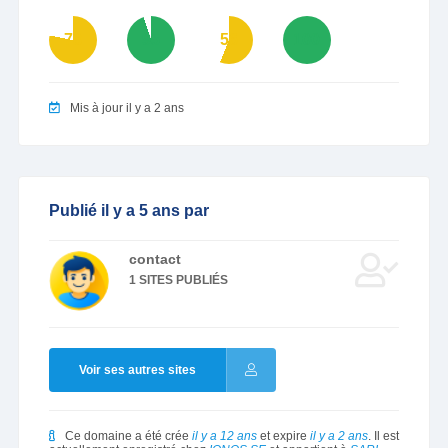
78
95
56
100
Mis à jour il y a 2 ans
Publié il y a 5 ans par
contact
1 SITES PUBLIÉS
Voir ses autres sites
Ce domaine a été crée
il y a 12 ans
et expire
il y a 2 ans
. Il est