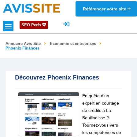
AVIS
SITE
Référencer votre site
SEO Perfs
Annuaire Avis Site
Economie et entreprises
Phoenix Finances
Découvrez Phoenix Finances
En quête d'un
expert en courtage
de crédits à La
Bouilladisse ?
Tournez-vous vers
les compétences de