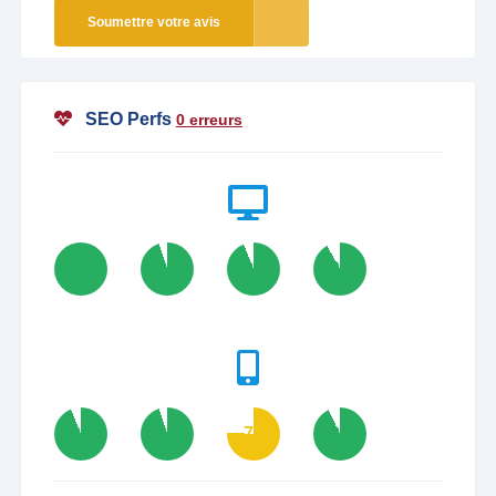
Soumettre votre avis
SEO Perfs
0 erreurs
100
95
94
92
94
95
76
93