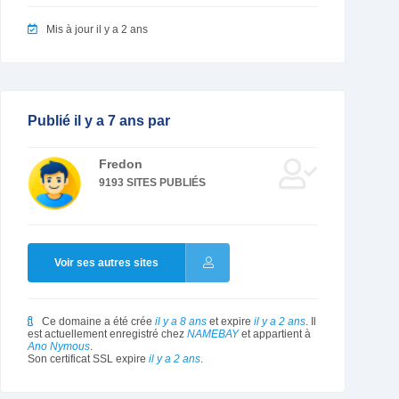
Mis à jour il y a 2 ans
Publié il y a 7 ans par
Fredon
9193 SITES PUBLIÉS
Voir ses autres sites
Ce domaine a été crée
il y a 8 ans
et expire
il y a 2 ans
. Il
est actuellement enregistré chez
NAMEBAY
et appartient à
Ano Nymous
.
Son certificat SSL expire
il y a 2 ans
.