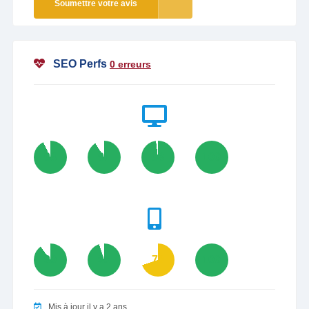
Soumettre votre avis
SEO Perfs
0 erreurs
93
91
98
100
90
95
70
100
Mis à jour il y a 2 ans