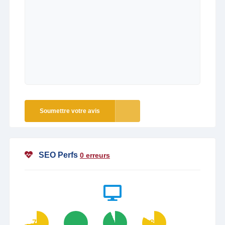
Soumettre votre avis
SEO Perfs
0 erreurs
73
100
94
83