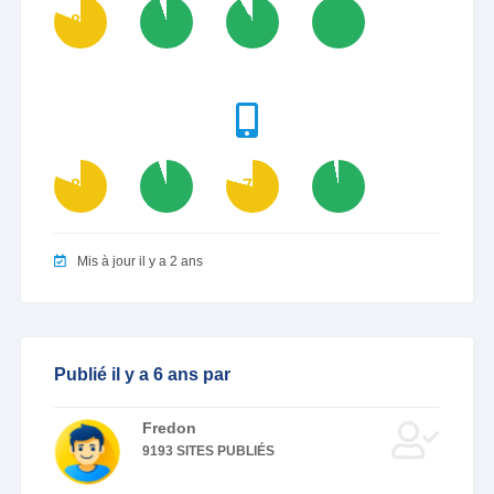
81
95
92
100
81
95
79
97
Mis à jour il y a 2 ans
Publié il y a 6 ans par
Fredon
9193 SITES PUBLIÉS