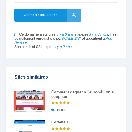
Voir ses autres sites
Ce domaine a été crée
il y a 6 ans
et expire
il y a 3 mois
. Il est
actuellement enregistré chez
SCALEWAY
et appartient à
Ano
Nymous
.
Son certificat SSL expire
il y a 2 ans
.
Sites similaires
Comment gagner a l'euromillion a
coup sur
BLOG
Corten+ LLC