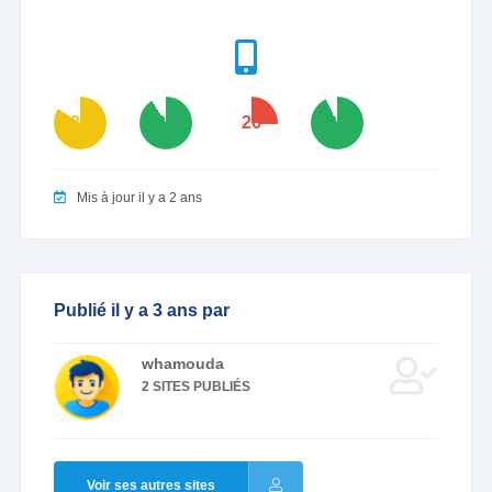
84
91
26
93
Mis à jour il y a 2 ans
Publié il y a 3 ans par
whamouda
2 SITES PUBLIÉS
Voir ses autres sites