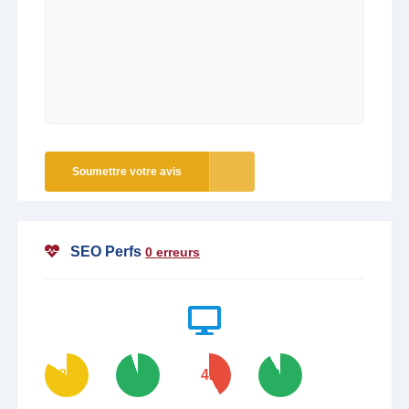
Soumettre votre avis
SEO Perfs
0 erreurs
84
95
42
92