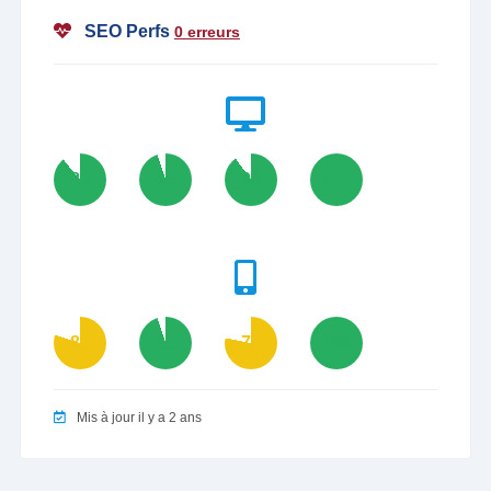
SEO Perfs
0 erreurs
89
95
90
100
80
95
78
100
Mis à jour il y a 2 ans