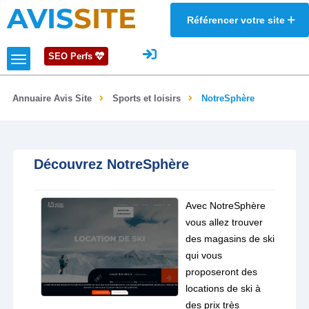
AVIS
SITE
Référencer votre site
SEO Perfs
Annuaire Avis Site
Sports et loisirs
NotreSphère
Découvrez NotreSphère
Avec NotreSphère
vous allez trouver
des magasins de ski
qui vous
proposeront des
locations de ski à
des prix très