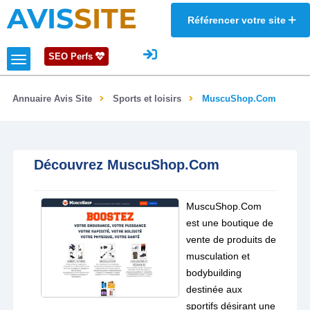
AVIS
SITE
Référencer votre site
SEO Perfs
Annuaire Avis Site
Sports et loisirs
MuscuShop.Com
Découvrez MuscuShop.Com
MuscuShop.Com
est une boutique de
vente de produits de
musculation et
bodybuilding
destinée aux
sportifs désirant une