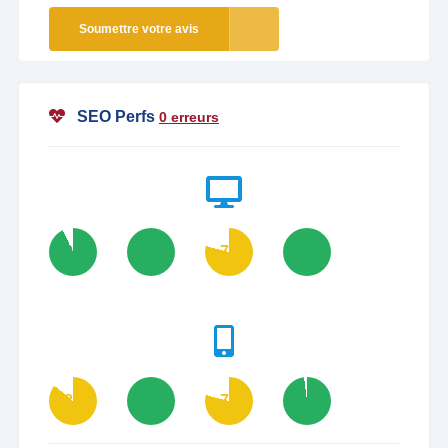
Soumettre votre avis
SEO Perfs
0 erreurs
93
100
79
100
86
100
79
98