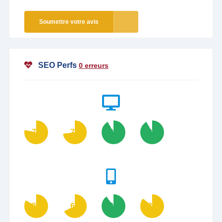
Soumettre votre avis
SEO Perfs
0 erreurs
78
73
92
92
83
68
90
86