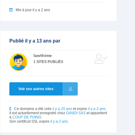
Mis à jour il y a 2 ans
Publié il y a 13 ans par
lawthime
1 SITES PUBLIÉS
Voir ses autres sites
Ce domaine a été crée
il y a 25 ans
et expire
il y a 2 ans
.
Il est actuellement enregistré chez
GANDI SAS
et appartient
à
COUP DE POING
.
Son certificat SSL expire
il y a 2 ans
.