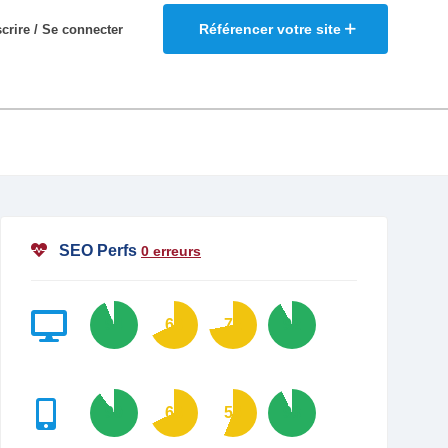
Référencer votre site
scrire / Se connecter
SEO Perfs
0 erreurs
94
68
72
92
90
68
56
93