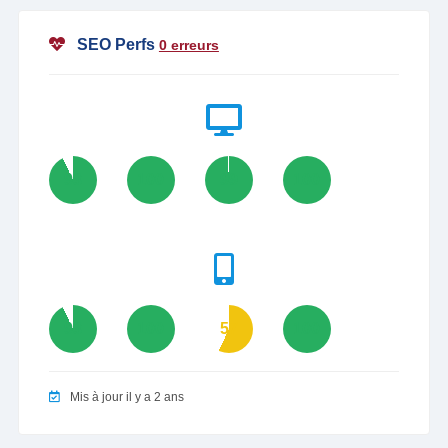
SEO Perfs
0 erreurs
93
100
99
100
93
100
57
100
Mis à jour il y a 2 ans