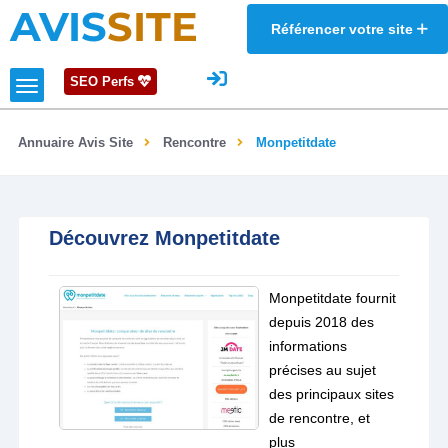
AVIS
SITE
Référencer votre site
SEO Perfs
Annuaire Avis Site
Rencontre
Monpetitdate
Découvrez Monpetitdate
Monpetitdate fournit
depuis 2018 des
informations
précises au sujet
des principaux sites
de rencontre, et
plus