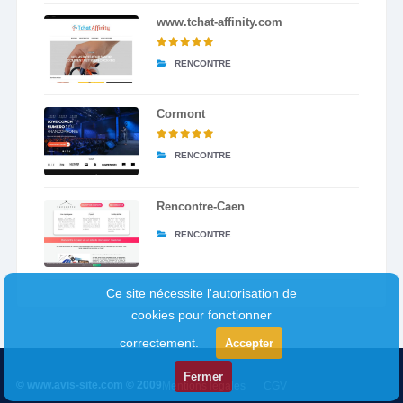
www.tchat-affinity.com
RENCONTRE
Cormont
RENCONTRE
Rencontre-Caen
RENCONTRE
Ce site nécessite l'autorisation de
cookies pour fonctionner
correctement.
Accepter
Fermer
© www.avis-site.com © 2009
Mentions légales
CGV