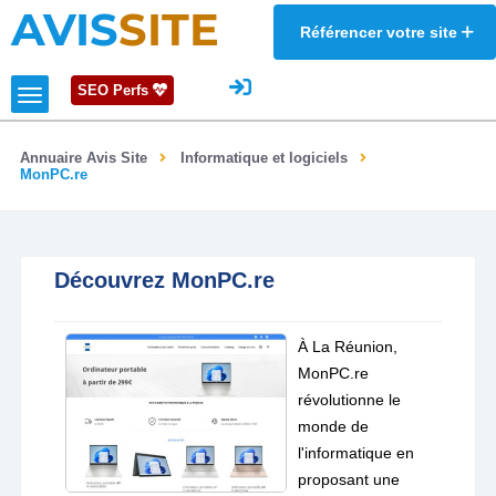
AVIS
SITE
Référencer votre site
SEO Perfs
Annuaire Avis Site
Informatique et logiciels
MonPC.re
Découvrez MonPC.re
À La Réunion,
MonPC.re
révolutionne le
monde de
l'informatique en
proposant une