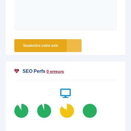
Soumettre votre avis
SEO Perfs
0 erreurs
92
95
86
100