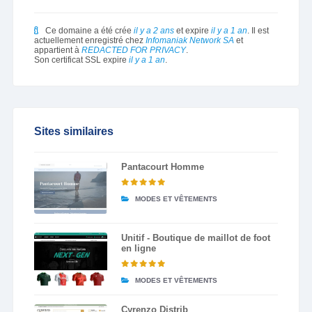
Ce domaine a été crée
il y a 2 ans
et expire
il y a 1 an
. Il est
actuellement enregistré chez
Infomaniak Network SA
et
appartient à
REDACTED FOR PRIVACY
.
Son certificat SSL expire
il y a 1 an
.
Sites similaires
Pantacourt Homme
MODES ET VÊTEMENTS
Unitif - Boutique de maillot de foot
en ligne
MODES ET VÊTEMENTS
Cyrenzo Distrib