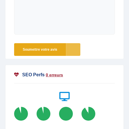
Soumettre votre avis
SEO Perfs
0 erreurs
95
96
100
92