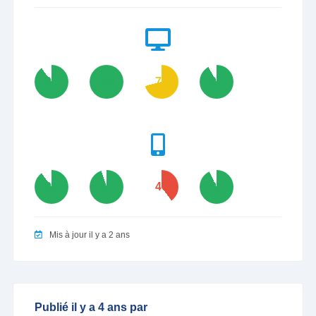
90
100
71
92
90
95
40
93
Mis à jour il y a 2 ans
Publié il y a 4 ans par