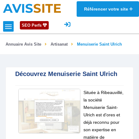
AVIS
SITE
Référencer votre site
SEO Perfs
Annuaire Avis Site
Artisanat
Menuiserie Saint Ulrich
Découvrez Menuiserie Saint Ulrich
Située à Ribeauvillé,
la société
Menuiserie Saint-
Ulrich est d'ores et
déjà reconnu pour
son expertise en
matière de