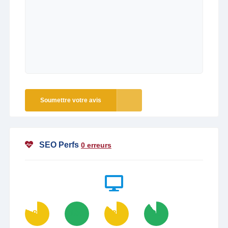
Soumettre votre avis
SEO Perfs
0 erreurs
81
100
86
90