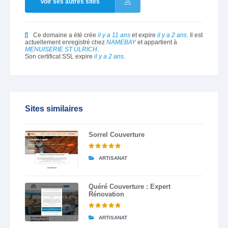
Voir ses autres sites
Ce domaine a été crée
il y a 11 ans
et expire
il y a 2 ans
. Il est
actuellement enregistré chez
NAMEBAY
et appartient à
MENUISERIE ST ULRICH
.
Son certificat SSL expire
il y a 2 ans
.
Sites similaires
Sorrel Couverture
ARTISANAT
Quéré Couverture : Expert
Rénovation
ARTISANAT