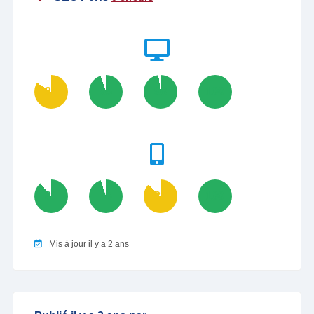
84
95
98
100
89
95
87
100
Mis à jour il y a 2 ans