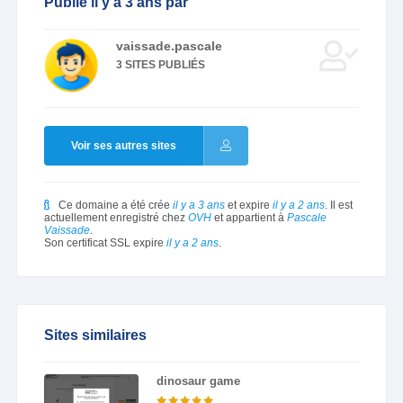
Publié il y a 3 ans par
vaissade.pascale
3 SITES PUBLIÉS
Voir ses autres sites
Ce domaine a été crée
il y a 3 ans
et expire
il y a 2 ans
. Il est
actuellement enregistré chez
OVH
et appartient à
Pascale
Vaissade
.
Son certificat SSL expire
il y a 2 ans
.
Sites similaires
dinosaur game