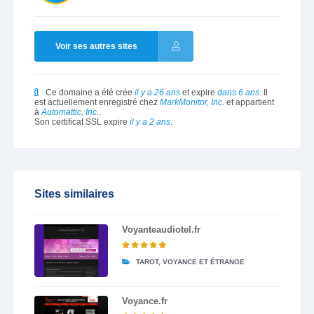
Voir ses autres sites
Ce domaine a été crée
il y a 26 ans
et expire
dans 6 ans
. Il
est actuellement enregistré chez
MarkMonitor, Inc.
et appartient
à
Automattic, Inc.
.
Son certificat SSL expire
il y a 2 ans
.
Sites similaires
Voyanteaudiotel.fr
TAROT, VOYANCE ET ÉTRANGE
Voyance.fr