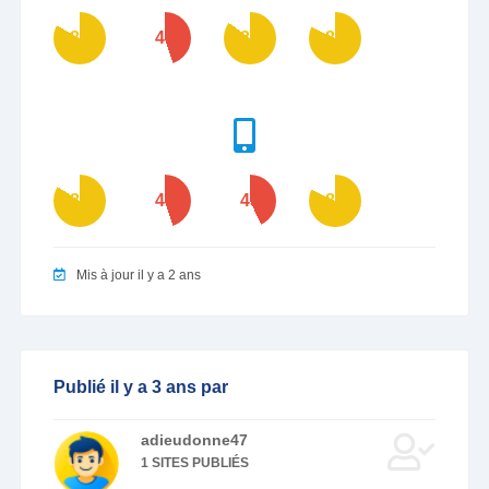
83
45
85
82
84
45
43
82
Mis à jour il y a 2 ans
Publié il y a 3 ans par
adieudonne47
1 SITES PUBLIÉS