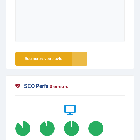
Soumettre votre avis
SEO Perfs
0 erreurs
90
95
98
100