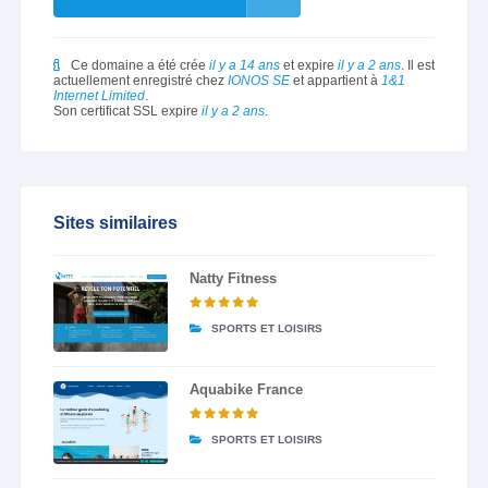
Ce domaine a été crée
il y a 14 ans
et expire
il y a 2 ans
. Il est
actuellement enregistré chez
IONOS SE
et appartient à
1&1
Internet Limited
.
Son certificat SSL expire
il y a 2 ans
.
Sites similaires
Natty Fitness
SPORTS ET LOISIRS
Aquabike France
SPORTS ET LOISIRS