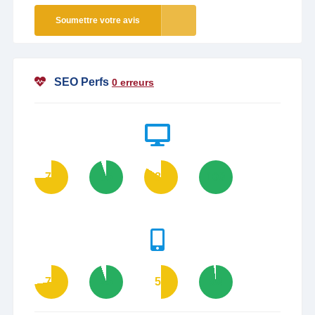
Soumettre votre avis
SEO Perfs
0 erreurs
74
95
84
100
73
95
50
98