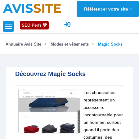
AVIS
SITE
Référencer votre site
SEO Perfs
Annuaire Avis Site
Modes et vêtements
Magic Socks
Découvrez Magic Socks
Les chaussettes
représentent un
accessoire
incontournable pour
un homme, surtout
quand il porte des
costumes, des