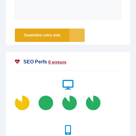
Soumettre votre avis
SEO Perfs
0 erreurs
86
100
90
91