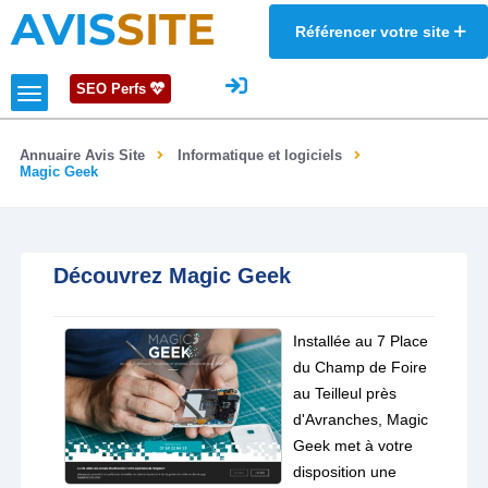
AVIS
SITE
Référencer votre site
SEO Perfs
Annuaire Avis Site
Informatique et logiciels
Magic Geek
Découvrez Magic Geek
Installée au 7 Place
du Champ de Foire
au Teilleul près
d'Avranches, Magic
Geek met à votre
disposition une