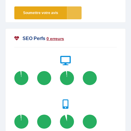
Soumettre votre avis
SEO Perfs
0 erreurs
98
100
98
100
98
100
95
100