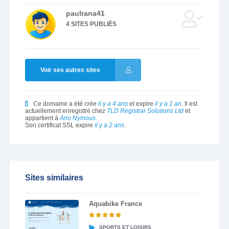
paulrana41
4 SITES PUBLIÉS
Voir ses autres sites
Ce domaine a été crée
il y a 4 ans
et expire
il y a 1 an
. Il est
actuellement enregistré chez
TLD Registrar Solutions Ltd
et
appartient à
Ano Nymous
.
Son certificat SSL expire
il y a 2 ans
.
Sites similaires
Aquabike France
SPORTS ET LOISIRS