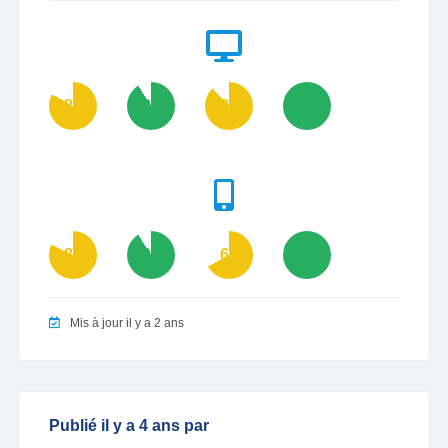
83
91
88
100
82
91
67
100
Mis à jour il y a 2 ans
Publié il y a 4 ans par