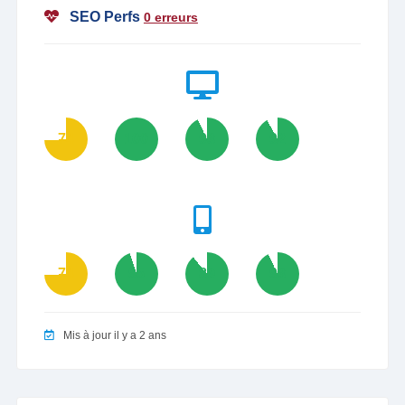
SEO Perfs
0 erreurs
74
100
93
92
74
95
89
93
Mis à jour il y a 2 ans