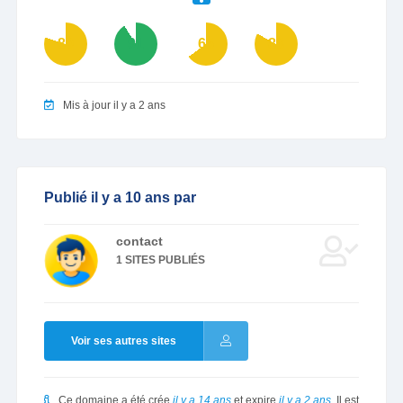
80
91
65
83
Mis à jour il y a 2 ans
Publié il y a 10 ans par
contact
1 SITES PUBLIÉS
Voir ses autres sites
Ce domaine a été crée
il y a 14 ans
et expire
il y a 2 ans
. Il est