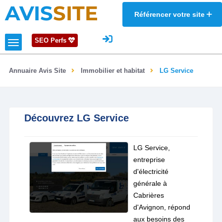
AVIS
SITE
Référencer votre site
SEO Perfs
Annuaire Avis Site
Immobilier et habitat
LG Service
Découvrez LG Service
LG Service,
entreprise
d'électricité
générale à
Cabrières
d'Avignon, répond
aux besoins des