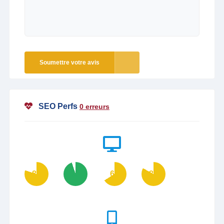
Soumettre votre avis
SEO Perfs
0 erreurs
80
95
66
83