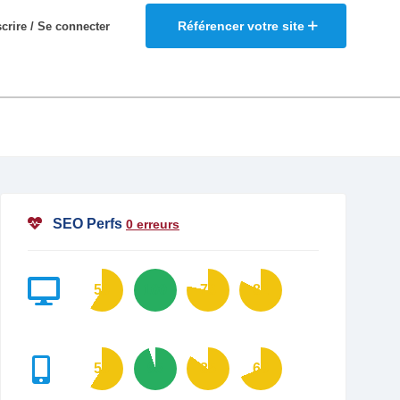
Référencer votre site
scrire / Se connecter
SEO Perfs
0 erreurs
59
100
78
82
59
95
85
69