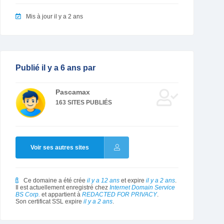
Mis à jour il y a 2 ans
Publié il y a 6 ans par
Pascamax
163 SITES PUBLIÉS
Voir ses autres sites
Ce domaine a été crée
il y a 12 ans
et expire
il y a 2 ans
.
Il est actuellement enregistré chez
Internet Domain Service
BS Corp.
et appartient à
REDACTED FOR PRIVACY
.
Son certificat SSL expire
il y a 2 ans
.