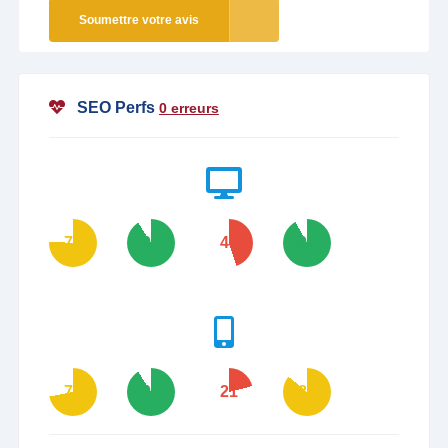
Soumettre votre avis
SEO Perfs
0 erreurs
76
91
45
92
72
91
21
86