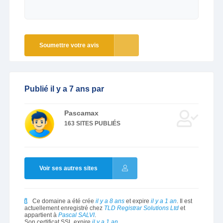
Soumettre votre avis
Publié il y a 7 ans par
Pascamax
163 SITES PUBLIÉS
Voir ses autres sites
Ce domaine a été crée
il y a 8 ans
et expire
il y a 1 an
. Il est
actuellement enregistré chez
TLD Registrar Solutions Ltd
et
appartient à
Pascal SALVI
.
Son certificat SSL expire
il y a 1 an
.