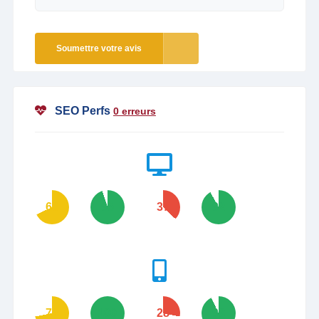
Soumettre votre avis
SEO Perfs
0 erreurs
68
95
37
92
72
100
28
93