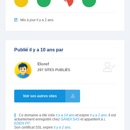
79
100
44
91
Mis à jour il y a 2 ans
Publié il y a 10 ans par
Eloref
297 SITES PUBLIÉS
Voir ses autres sites
Ce domaine a été crée
il y a 14 ans
et expire
il y a 2 ans
. Il est
actuellement enregistré chez
GANDI SAS
et appartient à
L
EDEN FIT
.
Son certificat SSL expire
il y a 2 ans
.