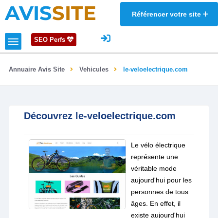
AVIS
SITE
Référencer votre site
SEO Perfs
Annuaire Avis Site
Vehicules
le-veloelectrique.com
Découvrez le-veloelectrique.com
Le vélo électrique
représente une
véritable mode
aujourd'hui pour les
personnes de tous
âges. En effet, il
existe aujourd'hui