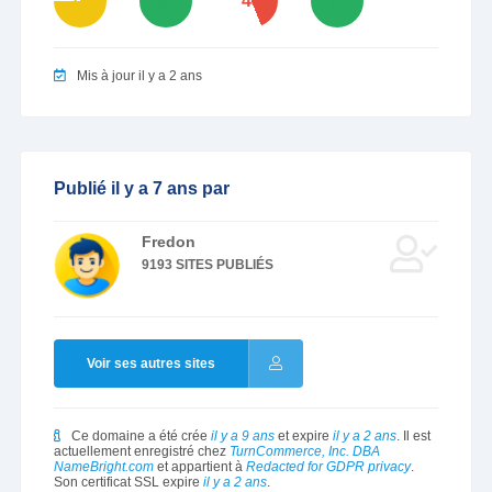
75
95
44
91
Mis à jour il y a 2 ans
Publié il y a 7 ans par
Fredon
9193 SITES PUBLIÉS
Voir ses autres sites
Ce domaine a été crée
il y a 9 ans
et expire
il y a 2 ans
. Il est
actuellement enregistré chez
TurnCommerce, Inc. DBA
NameBright.com
et appartient à
Redacted for GDPR privacy
.
Son certificat SSL expire
il y a 2 ans
.