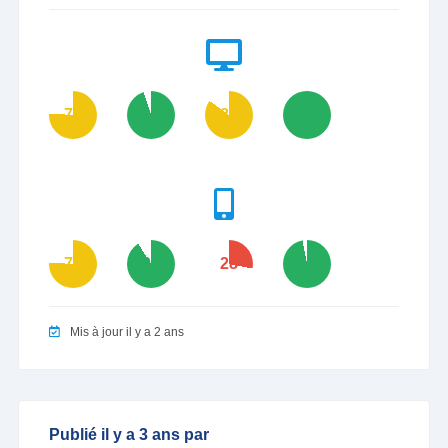
76
95
85
100
76
91
28
97
Mis à jour il y a 2 ans
Publié il y a 3 ans par