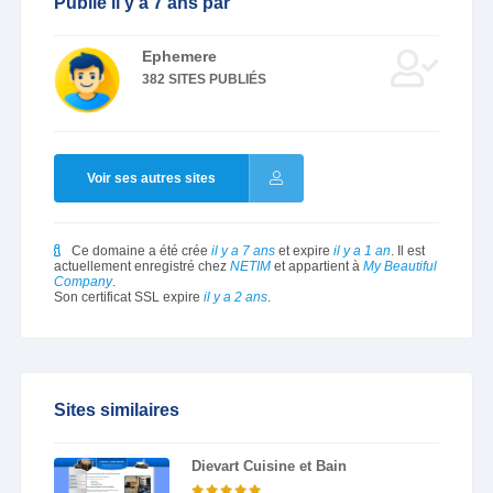
Publié il y a 7 ans par
Ephemere
382 SITES PUBLIÉS
Voir ses autres sites
Ce domaine a été crée
il y a 7 ans
et expire
il y a 1 an
. Il est
actuellement enregistré chez
NETIM
et appartient à
My Beautiful
Company
.
Son certificat SSL expire
il y a 2 ans
.
Sites similaires
Dievart Cuisine et Bain