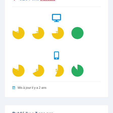
82
73
74
100
83
68
57
90
Mis à jour il y a 2 ans