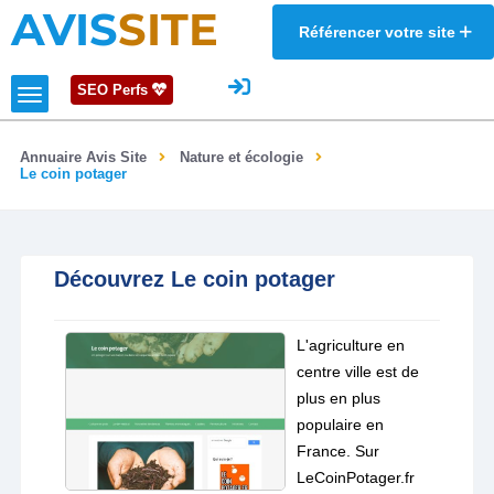
AVIS
SITE
Référencer votre site
SEO Perfs
Annuaire Avis Site
Nature et écologie
Le coin potager
Découvrez Le coin potager
L'agriculture en
centre ville est de
plus en plus
populaire en
France. Sur
LeCoinPotager.fr