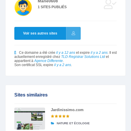
Marie0608
1 SITES PUBLIÉS
Voir ses autres sites
Ce domaine a été crée
il y a 12 ans
et expire
il y a 2 ans
. Il est
actuellement enregistré chez
TLD Registrar Solutions Ltd
et
appartient à
Agence Differente
.
Son certificat SSL expire
il y a 2 ans
.
Sites similaires
Jardinissimo.com
NATURE ET ÉCOLOGIE