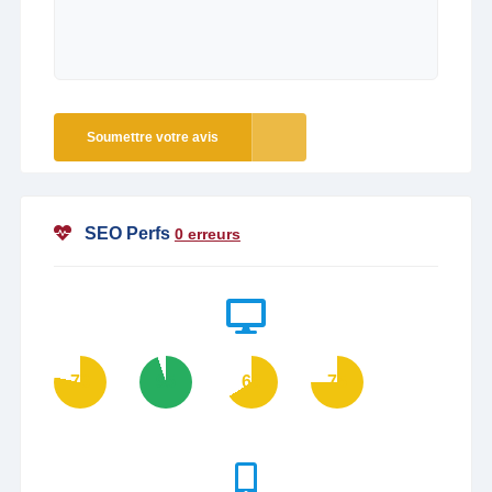
Soumettre votre avis
SEO Perfs
0 erreurs
78
95
66
75