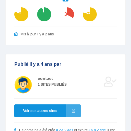
81
95
34
79
Mis à jour il y a 2 ans
Publié il y a 4 ans par
contact
1 SITES PUBLIÉS
Voir ses autres sites
Ce domaine a été crée
il y a 9 ans
et expire
il y a 2 ans
. Il est