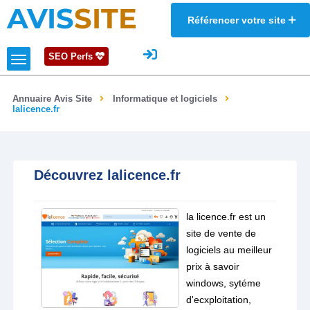
AVIS
SITE
Référencer votre site
SEO Perfs
Annuaire Avis Site
Informatique et logiciels
lalicence.fr
Découvrez lalicence.fr
la licence.fr est un
site de vente de
logiciels au meilleur
prix à savoir
windows, sytéme
d'ecxploitation,