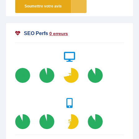
Soumettre votre avis
SEO Perfs
0 erreurs
100
95
72
92
93
95
57
91